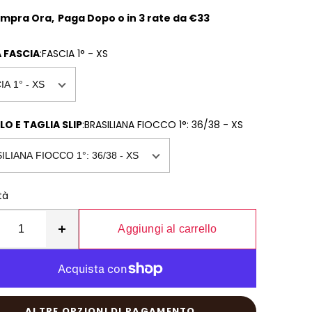
mpra Ora
,
Paga Dopo o in 3 rate da
€33
 FASCIA
:
FASCIA 1° - XS
O E TAGLIA SLIP
:
BRASILIANA FIOCCO 1°: 36/38 - XS
tà
Aggiungi al carrello
ALTRE OPZIONI DI PAGAMENTO