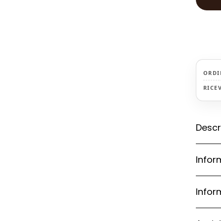
ORDI
RICE
Descr
Infor
Infor