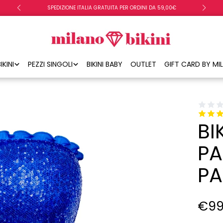
SPEDIZIONE ITALIA GRATUITA PER ORDINI DA 59,00€
IKINI
PEZZI SINGOLI
BIKINI BABY
OUTLET
GIFT CARD BY MIL
BI
PA
P
€99